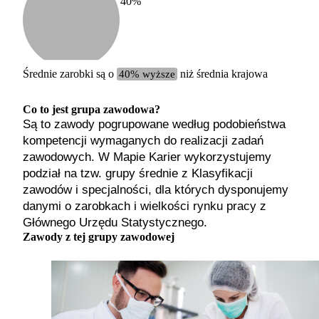
40
%
Etykiet
b. małe
małe
średnie
Średnie zarobki są o
40% wyższe
niż średnia krajowa
duże
b. duże
Co to jest grupa zawodowa?
Są to zawody pogrupowane według podobieństwa
kompetencji wymaganych do realizacji zadań
zawodowych. W Mapie Karier wykorzystujemy
podział na tzw. grupy średnie z Klasyfikacji
zawodów i specjalności, dla których dysponujemy
danymi o zarobkach i wielkości rynku pracy z
Głównego Urzędu Statystycznego.
Zawody z tej grupy zawodowej