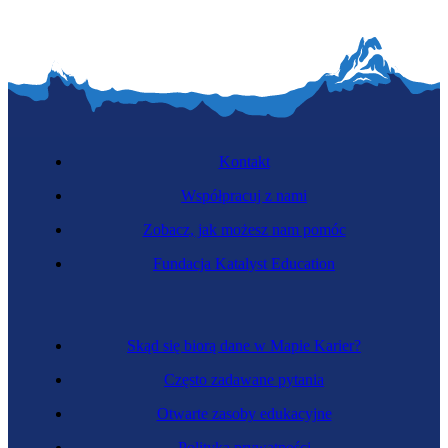
Kontakt
Współpracuj z nami
Zobacz, jak możesz nam pomóc
Fundacja Katalyst Education
Skąd się biorą dane w Mapie Karier?
Często zadawane pytania
Otwarte zasoby edukacyjne
Polityka prywatności