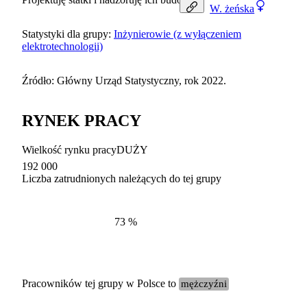
W.
żeńska
Statystyki dla grupy:
Inżynierowie (z wyłączeniem
elektrotechnologii)
Źródło: Główny Urząd Statystyczny, rok 2022.
RYNEK PRACY
Wielkość rynku pracy
DUŻY
192 000
Liczba zatrudnionych należących do tej grupy
Struktur
według zawodów, 2022
73
%
Pracowników tej grupy w Polsce to
mężczyźni