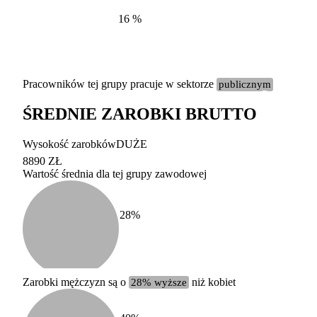
16
%
Pracowników tej grupy pracuje w sektorze
publicznym
ŚREDNIE ZAROBKI BRUTTO
Etykieta
Zakres wart
Wysokość zarobków
DUŻE
b. duży
powyżej 200 tysięcy za
8890 ZŁ
Wartość średnia dla tej grupy zawodowej
duży
100-200 tysięcy zatrud
średni
20-100 tysięcy zatrudn
mały
5-20 tysięcy zatrudnion
c
28
%
miesięczne 
b. mały
poniżej 5 tysięcy zatru
uśrednione
do której 
Urzędu Sta
Zarobki mężczyzn są o
28% wyższe
niż kobiet
według zaw