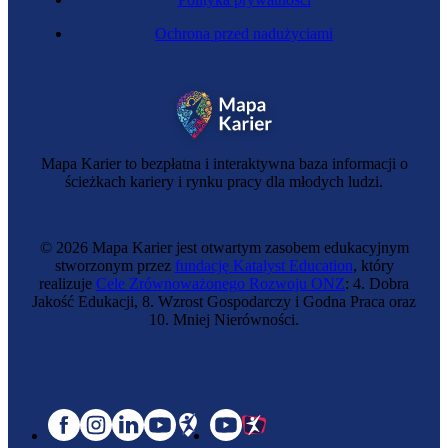
Ochrona przed nadużyciami
Mapa Karier to bezpłatna i interaktywna baza informacji o
ścieżkach kariery i rynku pracy dla młodych ludzi.
© 2026 Mapa Karier jest otwartym zasobem edukacyjnym
stworzonym przez
fundację Katalyst Education
, który
realizuje
Cele Zrównoważonego Rozwoju ONZ
: 4. Dobra
Jakość Edukacji, 8. Wzrost Gospodarczy i Godna Praca oraz
10. Mniej Nierówności.