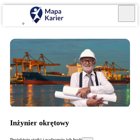
Inżynier okrętowy
Projektuję statki i nadzoruję ich budowę.