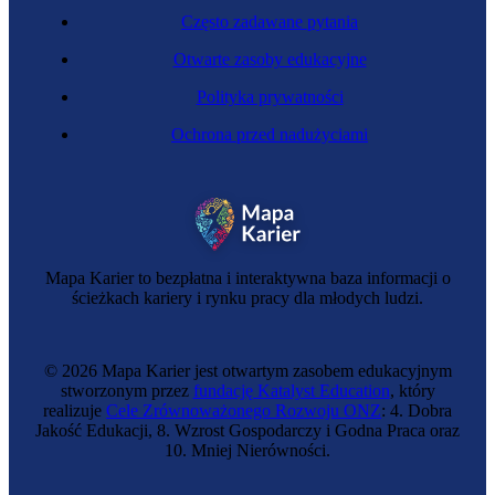
Często zadawane pytania
Otwarte zasoby edukacyjne
Polityka prywatności
Ochrona przed nadużyciami
Spawacz
Mapa Karier to bezpłatna i interaktywna baza informacji o
ścieżkach kariery i rynku pracy dla młodych ludzi.
© 2026 Mapa Karier jest otwartym zasobem edukacyjnym
stworzonym przez
fundację Katalyst Education
, który
realizuje
Cele Zrównoważonego Rozwoju ONZ
: 4. Dobra
Jakość Edukacji, 8. Wzrost Gospodarczy i Godna Praca oraz
10. Mniej Nierówności.