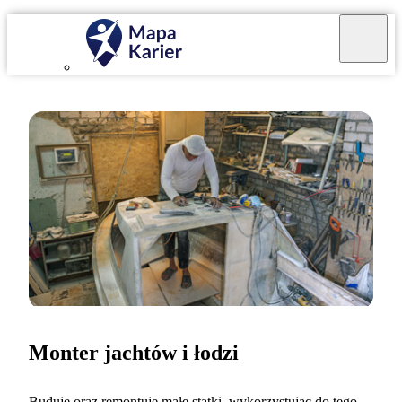
Monter jachtów i łodzi
Buduję oraz remontuję małe statki, wykorzystując do tego