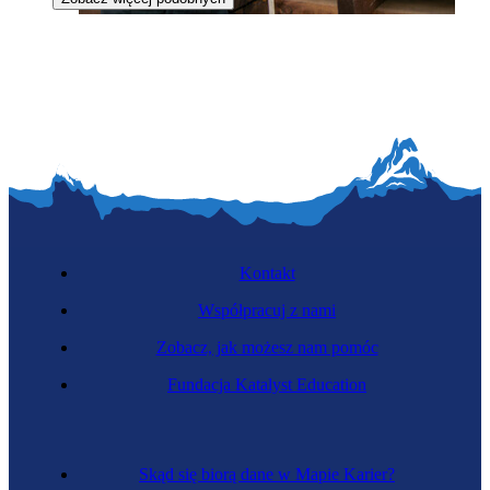
Tartacznik
Kontakt
Współpracuj z nami
Zobacz, jak możesz nam pomóc
Kowal
Fundacja Katalyst Education
Skąd się biorą dane w Mapie Karier?