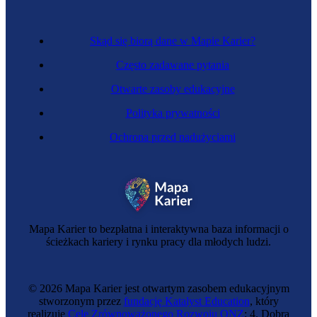
Skąd się biorą dane w Mapie Karier?
Często zadawane pytania
Otwarte zasoby edukacyjne
Polityka prywatności
Ochrona przed nadużyciami
Sztukator
Mapa Karier to bezpłatna i interaktywna baza informacji o
ścieżkach kariery i rynku pracy dla młodych ludzi.
© 2026 Mapa Karier jest otwartym zasobem edukacyjnym
stworzonym przez
fundację Katalyst Education
, który
realizuje
Cele Zrównoważonego Rozwoju ONZ
: 4. Dobra