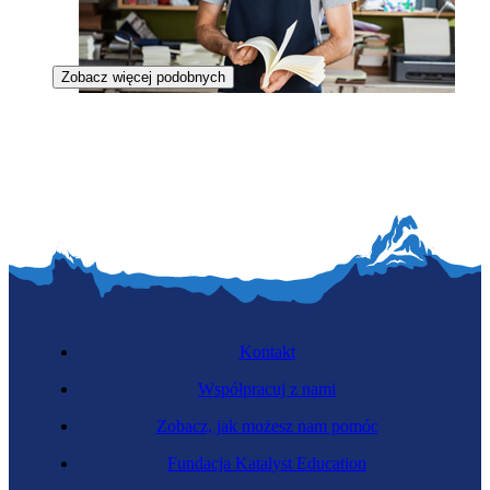
Zobacz więcej podobnych
Operator procesów introligatorskich
Kontakt
Współpracuj z nami
Zobacz, jak możesz nam pomóc
Rymarz
Fundacja Katalyst Education