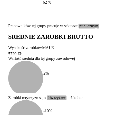
62
%
Pracowników tej grupy pracuje w sektorze
publicznym
ŚREDNIE ZAROBKI BRUTTO
Etykieta
Zakres wart
Wysokość zarobków
MAŁE
b. duży
powyżej 200 tysięcy za
5720 ZŁ
Wartość średnia dla tej grupy zawodowej
duży
100-200 tysięcy zatrud
średni
20-100 tysięcy zatrudn
mały
5-20 tysięcy zatrudnion
c
2
%
miesięczne 
b. mały
poniżej 5 tysięcy zatru
uśrednione
do której 
Urzędu Sta
Zarobki mężczyzn są o
2% wyższe
niż kobiet
według zaw
-10
%