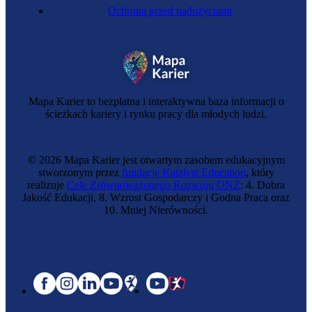
Ochrona przed nadużyciami
Mapa Karier to bezpłatna i interaktywna baza informacji o
ścieżkach kariery i rynku pracy dla młodych ludzi.
© 2026 Mapa Karier jest otwartym zasobem edukacyjnym
stworzonym przez
fundację Katalyst Education
, który
realizuje
Cele Zrównoważonego Rozwoju ONZ
: 4. Dobra
Jakość Edukacji, 8. Wzrost Gospodarczy i Godna Praca oraz
10. Mniej Nierówności.