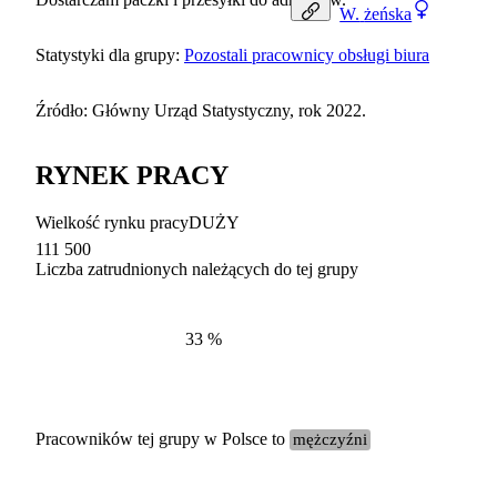
W.
żeńska
Statystyki dla grupy:
Pozostali pracownicy obsługi biura
Źródło: Główny Urząd Statystyczny, rok 2022.
RYNEK PRACY
Wielkość rynku pracy
DUŻY
111 500
Liczba zatrudnionych należących do tej grupy
Struktur
według zawodów, 2022
33
%
Pracowników tej grupy w Polsce to
mężczyźni