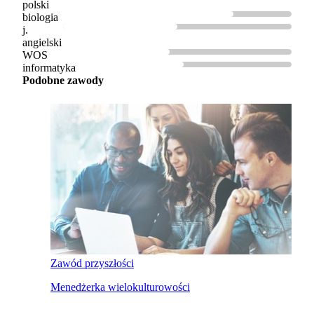
polski
biologia
j.
angielski
WOS
informatyka
Podobne zawody
Zawód przyszłości
Menedżerka wielokulturowości