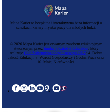
Mapa Karier to bezpłatna i interaktywna baza informacji o
ścieżkach kariery i rynku pracy dla młodych ludzi.
© 2026 Mapa Karier jest otwartym zasobem edukacyjnym
stworzonym przez
fundację Katalyst Education
, który
realizuje
Cele Zrównoważonego Rozwoju ONZ
: 4. Dobra
Jakość Edukacji, 8. Wzrost Gospodarczy i Godna Praca oraz
10. Mniej Nierówności.