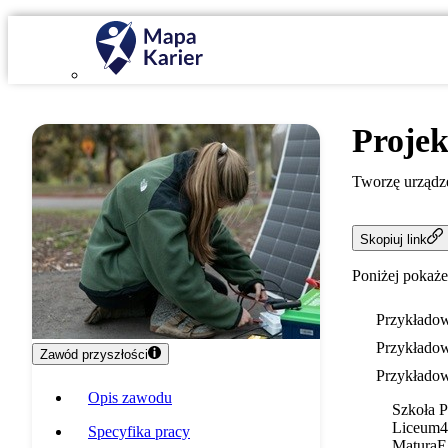
Projek
Tworzę urządz
Skopiuj link
Poniżej pokaże
Przykładow
Przykładow
Zawód przyszłości
Przykładow
Opis zawodu
Szkoła 
Liceum
4
Specyfika pracy
Matura
E