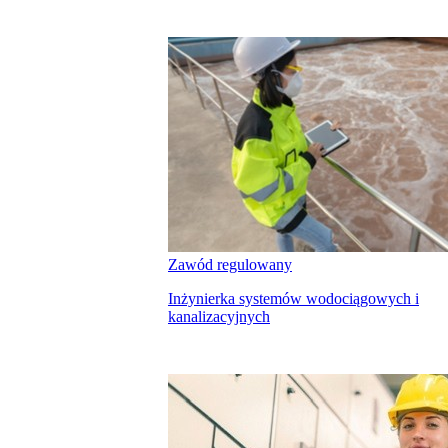
Zawód regulowany
Inżynierka systemów wodociągowych i
kanalizacyjnych