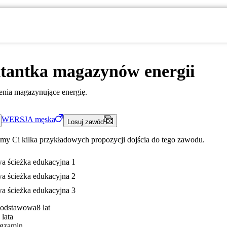
tantka magazynów energii
enia magazynujące energię.
WERSJA
męska
Losuj zawód
my Ci kilka przykładowych propozycji dojścia do tego zawodu.
a ścieżka edukacyjna 1
a ścieżka edukacyjna 2
a ścieżka edukacyjna 3
Podstawowa
8 lat
 lata
gzamin