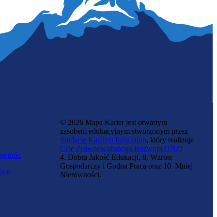
© 2026 Mapa Karier jest otwartym
zasobem edukacyjnym stworzonym przez
fundację Katalyst Education
, który realizuje
Cele Zrównoważonego Rozwoju ONZ
:
 pomóc
4. Dobra Jakość Edukacji, 8. Wzrost
Gospodarczy i Godna Praca oraz 10. Mniej
tion
Nierówności.