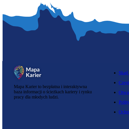
Skąd 
Częst
Mapa Karier to bezpłatna i interaktywna
baza informacji o ścieżkach kariery i rynku
Otwar
pracy dla młodych ludzi.
Polit
Ochro