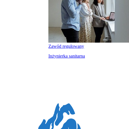
Zawód regulowany
Inżynierka sanitarna