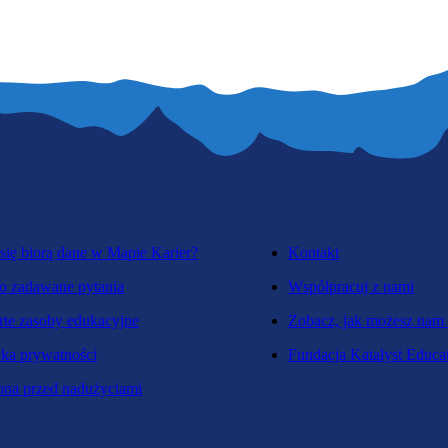
się biorą dane w Mapie Karier?
Kontakt
o zadawane pytania
Współpracuj z nami
te zasoby edukacyjne
Zobacz, jak możesz nam
yka prywatności
Fundacja Katalyst Educa
na przed nadużyciami