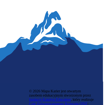
Inżynier konstruktor
© 2026 Mapa Karier jest otwartym
zasobem edukacyjnym stworzonym przez
fundację Katalyst Education
, który realizuje
Cele Zrównoważonego Rozwoju ONZ
: