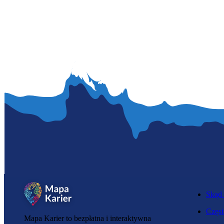
Skąd 
Częst
Mapa Karier to bezpłatna i interaktywna