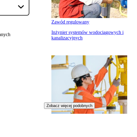
Zawód regulowany
Inżynier systemów wodociągowych i
anych
kanalizacyjnych
Zobacz więcej podobnych
Zawód regulowany
Inżynier gazownik