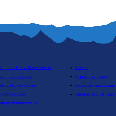
się biorą dane w Mapie Karier?
Kontakt
o zadawane pytania
Współpracuj z nami
te zasoby edukacyjne
Zobacz, jak możesz nam
yka prywatności
Fundacja Katalyst Educa
na przed nadużyciami