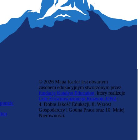
© 2026 Mapa Karier jest otwartym
zasobem edukacyjnym stworzonym przez
fundację Katalyst Education
, który realizuje
Cele Zrównoważonego Rozwoju ONZ
:
 pomóc
4. Dobra Jakość Edukacji, 8. Wzrost
Gospodarczy i Godna Praca oraz 10. Mniej
tion
Nierówności.