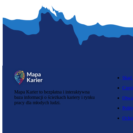
Skąd 
Częst
Mapa Karier to bezpłatna i interaktywna
baza informacji o ścieżkach kariery i rynku
Otwar
pracy dla młodych ludzi.
Polit
Ochro