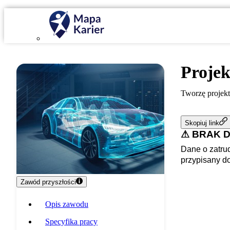
Proje
Tworzę projekt
Skopiuj link
⚠ BRAK 
Dane o zatrud
przypisany d
Zawód przyszłości
Opis zawodu
Specyfika pracy