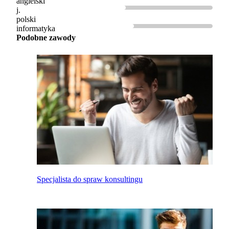
angielski
j.
polski
informatyka
Podobne zawody
Specjalista do spraw konsultingu