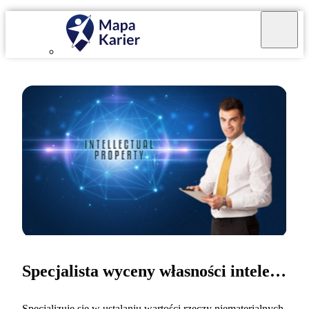
Specjalista wyceny własności intelektualnej
Specjalizuję się w ustalaniu wartości rzeczy niematerialnych,