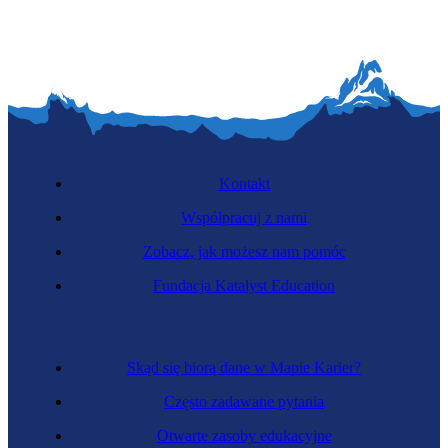
Kontakt
Współpracuj z nami
Zobacz, jak możesz nam pomóc
Fundacja Katalyst Education
Skąd się biorą dane w Mapie Karier?
Często zadawane pytania
Otwarte zasoby edukacyjne