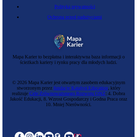
Polityka prywatności
Ochrona przed nadużyciami
Mapa Karier to bezpłatna i interaktywna baza informacji o
ścieżkach kariery i rynku pracy dla młodych ludzi.
© 2026 Mapa Karier jest otwartym zasobem edukacyjnym
stworzonym przez
fundację Katalyst Education
, który
realizuje
Cele Zrównoważonego Rozwoju ONZ
: 4. Dobra
Jakość Edukacji, 8. Wzrost Gospodarczy i Godna Praca oraz
10. Mniej Nierówności.