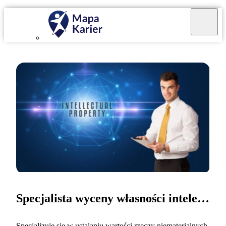
Specjalista wyceny własności intelektualnej
Specjalizuję się w ustalaniu wartości rzeczy niematerialnych,