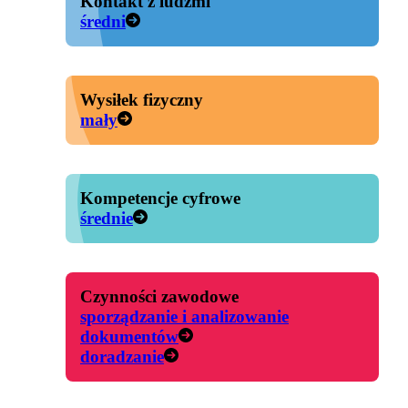
Kontakt z ludźmi
średni
Wysiłek fizyczny
mały
Kompetencje cyfrowe
średnie
Czynności zawodowe
sporządzanie i analizowanie
dokumentów
doradzanie