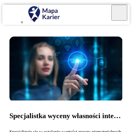
Specjalistka wyceny własności intelektualnej
Specjalizuję się w ustalaniu wartości rzeczy niematerialnych,