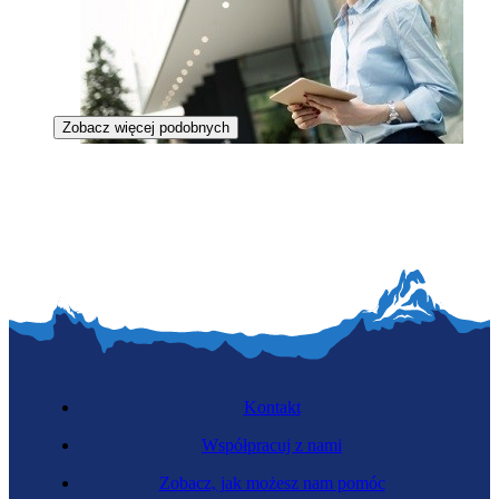
Zobacz więcej podobnych
Specjalistka technicznej obsługi nieruchomości
Kontakt
Współpracuj z nami
Zobacz, jak możesz nam pomóc
Zawód regulowany