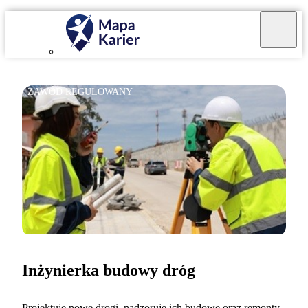
ZAWÓD REGULOWANY
Inżynierka budowy dróg
Projektuję nowe drogi, nadzoruję ich budowę oraz remonty