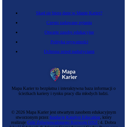
Skąd się biorą dane w Mapie Karier?
Często zadawane pytania
Otwarte zasoby edukacyjne
Polityka prywatności
Ochrona przed nadużyciami
Mapa Karier to bezpłatna i interaktywna baza informacji o
ścieżkach kariery i rynku pracy dla młodych ludzi.
© 2026 Mapa Karier jest otwartym zasobem edukacyjnym
stworzonym przez
fundację Katalyst Education
, który
realizuje
Cele Zrównoważonego Rozwoju ONZ
: 4. Dobra