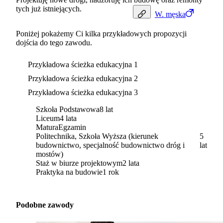
tych już istniejących.
W.
męska
Poniżej pokażemy Ci kilka przykładowych propozycji
dojścia do tego zawodu.
Przykładowa ścieżka edukacyjna 1
Przykładowa ścieżka edukacyjna 2
Przykładowa ścieżka edukacyjna 3
Szkoła Podstawowa
8 lat
Liceum
4 lata
Matura
Egzamin
Politechnika, Szkoła Wyższa (kierunek
5
budownictwo, specjalność budownictwo dróg i
lat
mostów)
Staż w biurze projektowym
2 lata
Praktyka na budowie
1 rok
Podobne zawody