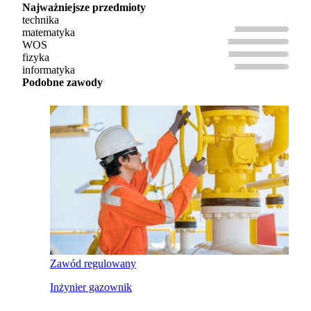
Najważniejsze przedmioty
technika
matematyka
WOS
fizyka
informatyka
Podobne zawody
Zawód regulowany
Inżynier gazownik