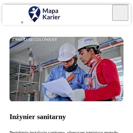
ZAWÓD REGULOWANY
Inżynier sanitarny
Projektuję instalacje sanitarne, ulepszam istniejące metody