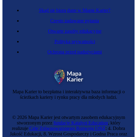
Skąd się biorą dane w Mapie Karier?
Często zadawane pytania
Otwarte zasoby edukacyjne
Polityka prywatności
Ochrona przed nadużyciami
Inżynier napędów wodorowych
Mapa Karier to bezpłatna i interaktywna baza informacji o
ścieżkach kariery i rynku pracy dla młodych ludzi.
© 2026 Mapa Karier jest otwartym zasobem edukacyjnym
stworzonym przez
fundację Katalyst Education
, który
realizuje
Cele Zrównoważonego Rozwoju ONZ
: 4. Dobra
Jakość Edukacji, 8. Wzrost Gospodarczy i Godna Praca oraz