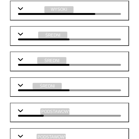
informatyka
WYSOKI
j. polski
ŚREDNI
biologia
ŚREDNI
WOS
ŚREDNI
geografia
PODSTAWOWY
historia
PODSTAWOWY