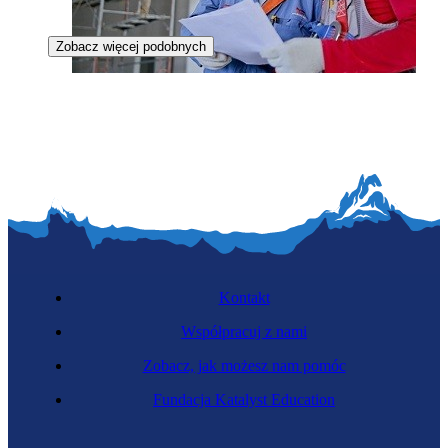
Zobacz więcej podobnych
Zawód regulowany
Inżynier sanitarny
Kontakt
Współpracuj z nami
Zobacz, jak możesz nam pomóc
Fundacja Katalyst Education
Zawód regulowany
Inżynier systemów wodociągowych i kanalizacyjnych