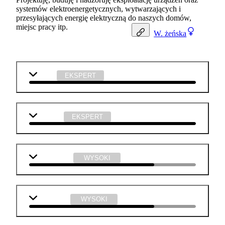
systemów elektroenergetycznych, wytwarzających i
przesyłających energię elektryczną do naszych domów,
miejsc pracy itp.
W.
żeńska
fizyka
EKSPERT
technika
EKSPERT
matematyka
WYSOKI
j. angielski
WYSOKI