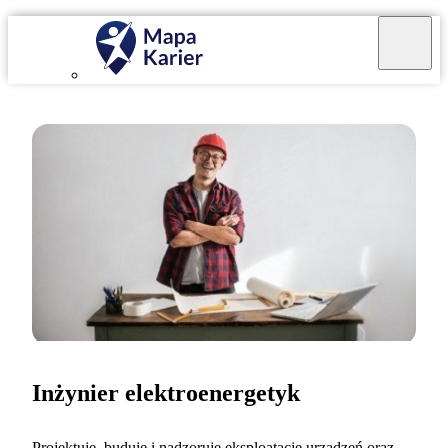
Inżynier elektroenergetyk
Projektuję, buduję i nadzoruję eksploatację urządzeń oraz