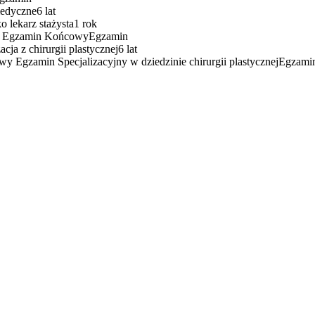
medyczne
6 lat
o lekarz stażysta
1 rok
i Egzamin Końcowy
Egzamin
acja z chirurgii plastycznej
6 lat
y Egzamin Specjalizacyjny w dziedzinie chirurgii plastycznej
Egzami