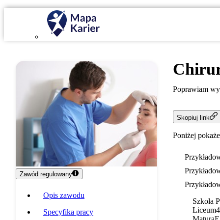
Chirur
Poprawiam wygl
Skopiuj link
Poniżej pokaże
Przykładow
Przykładow
Zawód regulowany
Przykładow
Opis zawodu
Szkoła 
Liceum
4
Specyfika pracy
Matura
E