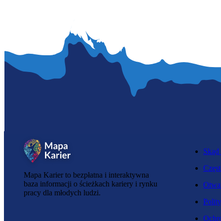
Skąd 
Częst
Mapa Karier to bezpłatna i interaktywna
baza informacji o ścieżkach kariery i rynku
Otwar
pracy dla młodych ludzi.
Polit
Ochro