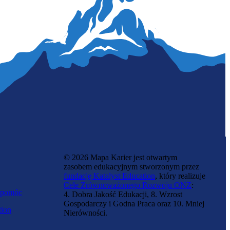
© 2026 Mapa Karier jest otwartym
zasobem edukacyjnym stworzonym przez
fundację Katalyst Education
, który realizuje
Cele Zrównoważonego Rozwoju ONZ
:
 pomóc
4. Dobra Jakość Edukacji, 8. Wzrost
Gospodarczy i Godna Praca oraz 10. Mniej
tion
Nierówności.