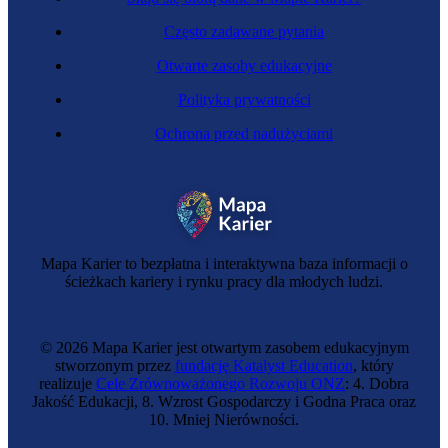
Często zadawane pytania
Otwarte zasoby edukacyjne
Polityka prywatności
Ochrona przed nadużyciami
Mapa Karier to bezpłatna i interaktywna baza informacji o
ścieżkach kariery i rynku pracy dla młodych ludzi.
© 2026 Mapa Karier jest otwartym zasobem edukacyjnym
stworzonym przez
fundację Katalyst Education
, który
realizuje
Cele Zrównoważonego Rozwoju ONZ
: 4. Dobra
Jakość Edukacji, 8. Wzrost Gospodarczy i Godna Praca oraz
10. Mniej Nierówności.