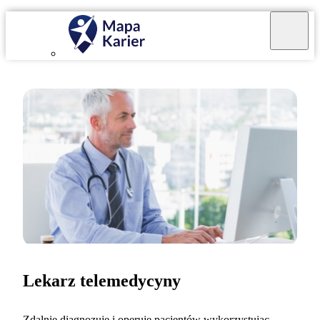
Lekarz telemedycyny
Zdalnie diagnozuję i operuję pacjentów wykorzystując