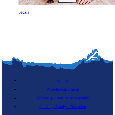
Sędzia
Kontakt
Współpracuj z nami
Zobacz, jak możesz nam pomóc
Fundacja Katalyst Education