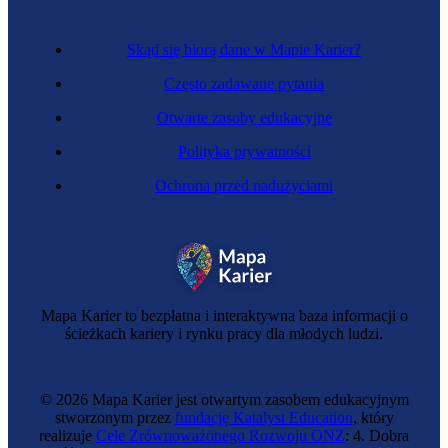
Skąd się biorą dane w Mapie Karier?
Często zadawane pytania
Otwarte zasoby edukacyjne
Polityka prywatności
Ochrona przed nadużyciami
Mapa Karier to bezpłatna i interaktywna baza informacji o
ścieżkach kariery i rynku pracy dla młodych ludzi.
© 2026 Mapa Karier jest otwartym zasobem edukacyjnym
stworzonym przez
fundację Katalyst Education
, który
realizuje
Cele Zrównoważonego Rozwoju ONZ
: 4. Dobra