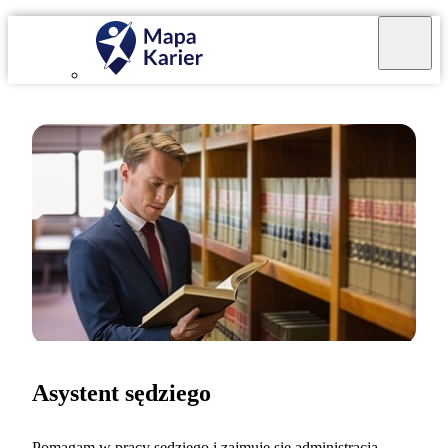
Asystent sędziego
Pomagam w pracy sędziego i zajmuję się administracją