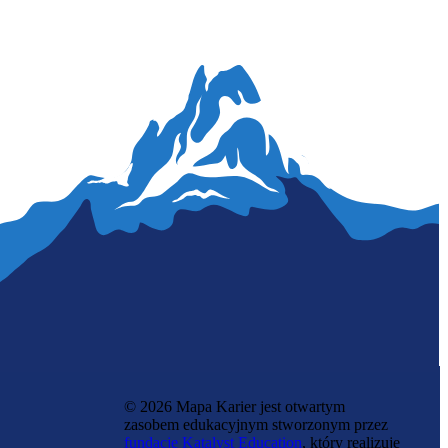
Stenograf-protokolant
© 2026 Mapa Karier jest otwartym
zasobem edukacyjnym stworzonym przez
fundację Katalyst Education
, który realizuje