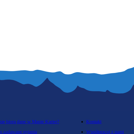
się biorą dane w Mapie Karier?
Kontakt
o zadawane pytania
Współpracuj z nami