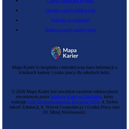
Często zadawane pytania
Otwarte zasoby edukacyjne
Polityka prywatności
Ochrona przed nadużyciami
Astrobiolog
Mapa Karier to bezpłatna i interaktywna baza informacji o
ścieżkach kariery i rynku pracy dla młodych ludzi.
© 2026 Mapa Karier jest otwartym zasobem edukacyjnym
stworzonym przez
fundację Katalyst Education
, który
realizuje
Cele Zrównoważonego Rozwoju ONZ
: 4. Dobra
Jakość Edukacji, 8. Wzrost Gospodarczy i Godna Praca oraz
10. Mniej Nierówności.