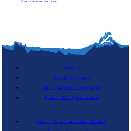
Zawód regulowany
Inżynier gazownik
Kontakt
Współpracuj z nami
Zobacz, jak możesz nam pomóc
Fundacja Katalyst Education
Inżynier elektroenergetyk
Skąd się biorą dane w Mapie Karier?