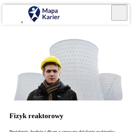
Fizyk reaktorowy
Projektuję, buduję i dbam o sprawne działanie reaktorów