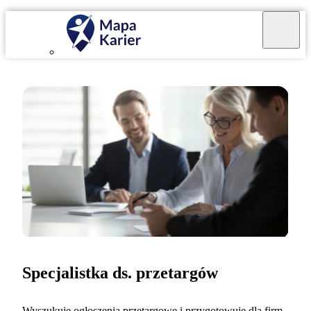
Specjalistka ds. przetargów
Wyszukuję ogłoszenia przetargowe i przygotowuję dla firm