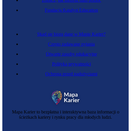
Zobacz, jak możesz nam pomóc
Specjalistka ds. compliance
Fundacja Katalyst Education
Skąd się biorą dane w Mapie Karier?
Często zadawane pytania
Otwarte zasoby edukacyjne
Polityka prywatności
Ochrona przed nadużyciami
Zawód regulowany
Biegła rewidentka
Mapa Karier to bezpłatna i interaktywna baza informacji o
ścieżkach kariery i rynku pracy dla młodych ludzi.