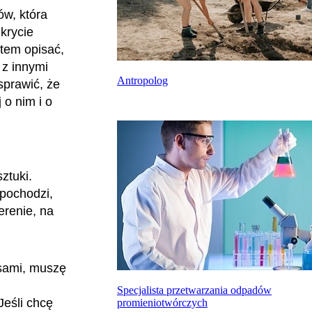
ów, która
krycie
otem opisać,
 z innymi
Antropolog
sprawić, że
 o nim i o
ztuki.
 pochodzi,
terenie, na
isami, muszę
Specjalista przetwarzania odpadów
Jeśli chcę
promieniotwórczych