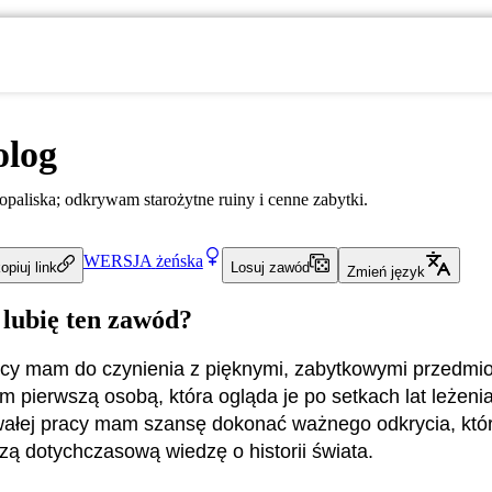
olog
aliska; odkrywam starożytne ruiny i cenne zabytki.
WERSJA
żeńska
opiuj link
Losuj zawód
Zmień język
 lubię ten zawód?
cy mam do czynienia z pięknymi, zabytkowymi przedmio
m pierwszą osobą, która ogląda je po setkach lat leżenia
wałej pracy mam szansę dokonać ważnego odkrycia, kt
zą dotychczasową wiedzę o historii świata.