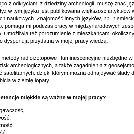
ąco z odkryciami z dziedziny archeologii, muszę znać ję
gdyż w tym języku jest publikowana większość artykułów 
h naukowych. Znajomość innych języków, np. niemieck
go, pomaga mi podczas pracy w międzynarodowych zesp
 Umożliwia też porozumienie z mieszkańcami okoliczny
to dysponują przydatną w mojej pracy wiedzą.
metody radioizotopowe i luminescencyjne niezbędne w 
zisk archeologicznych, a także zagadnienia z geosejsmol
ęć satelitarnych, dzięki którym można odnajdywać ślady
bicia w ziemię łopaty.
etencje miękkie są ważne w mojej pracy?
egawczość,
wość,
tność,
ość,