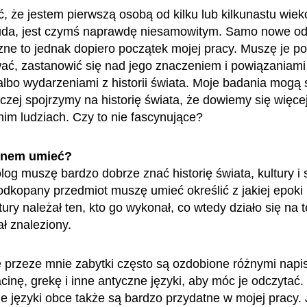
 że jestem pierwszą osobą od kilku lub kilkunastu wiek
uda, jest czymś naprawdę niesamowitym. Samo nowe od
zne to jednak dopiero początek mojej pracy. Muszę je p
wać, zastanowić się nad jego znaczeniem i powiązaniami
albo wydarzeniami z historii świata. Moje badania mogą 
czej spojrzymy na historię świata, że dowiemy się więcej
nim ludziach. Czy to nie fascynujące?
enem umieć?
og muszę bardzo dobrze znać historię świata, kultury i s
odkopany przedmiot muszę umieć określić z jakiej epoki
ltury należał ten, kto go wykonał, co wtedy działo się na 
ał znaleziony.
przeze mnie zabytki często są ozdobione różnymi nap
cinę, grekę i inne antyczne języki, aby móc je odczytać.
 języki obce także są bardzo przydatne w mojej pracy. 