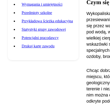
Czym się
Wymagania i umiejętności
Przedmioty szkolne
Wykopaliska
przesiewani
Przykładowa ścieżka edukacyjna
się przez w
Statystyki grupy zawodowej
pod wodą, w
Potencjalni pracodawcy
wielkiej cie
wskazówki s
Drukuj kartę zawodu
specjalnych
ozdoby, bro
Chcąc dobrz
miejscu, kt
geologiczny
terenie i ni
nim można 
odkryte pod