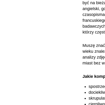
być na bież
angielski, 
czasopismac
francuskie
badawczych.
którzy częs
Muszę znać 
wieku znale
analizy zdj
miast bez w
Jakie komp
spostrz
dociekli
skrupula
cierpliw