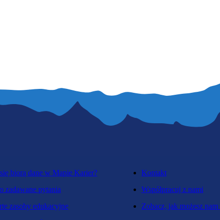
się biorą dane w Mapie Karier?
Kontakt
o zadawane pytania
Współpracuj z nami
te zasoby edukacyjne
Zobacz, jak możesz nam