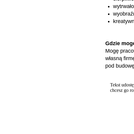
wytrwało
wyobraźn
kreatyw
Gdzie mog
Mogę praco
własną firm
pod budowę 
Tekst udostę
chcesz go r