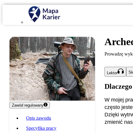
Arche
Prowadzę wykop
Sk
Lektor
Dlaczego
W mojej pra
Zawód regulowany
często jeste
Dzięki wytr
Opis zawodu
zmienić nas
Specyfika pracy