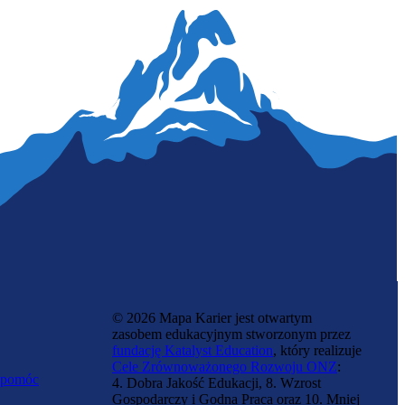
© 2026 Mapa Karier jest otwartym
zasobem edukacyjnym stworzonym przez
fundację Katalyst Education
, który realizuje
Cele Zrównoważonego Rozwoju ONZ
:
 pomóc
4. Dobra Jakość Edukacji, 8. Wzrost
Gospodarczy i Godna Praca oraz 10. Mniej