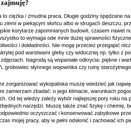
 zajmuję?
 to ciężka i żmudna praca. Długie godziny spędzane na 
u ziemi w piekącym słońcu albo w strugach deszczu, pr
ąskie korytarze zapomnianych budowli, czasem nawet n
szystko to wymaga ode mnie dużej sprawności fizycznej
rpliwości i dokładności. Nie mogę przecież przegapić nic
krytej pod warstwami gleby czy widocznej np. tylko z po
 zdjęciach. Nagrodą są wspaniałe odkrycia: piękne i wa
ń, grobowiec słynnego wojownika czy ruiny starożytneg
e zorganizować wykopaliska muszę wiedzieć jak najwię
óre zamierzam zbadać: o jego klimacie, warunkach pogo
ch. Od tej wiedzy zależy wybór najlepszej pory roku na 
ezbędnych narzędzi. Muszę także znać fizykę i chemię, bo
odpowiednio oczyszczać i konserwować zabytkowe prze
czas mojej pracy, aby w pełni odsłonić i zachować ich p