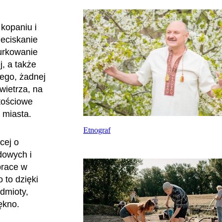
kopaniu i
zeciskanie
urkowanie
, a także
zego, żadnej
wietrza, na
rtościowe
o miasta.
Etnograf
cej o
dowych i
prace w
 to dzięki
dmioty,
iękno.