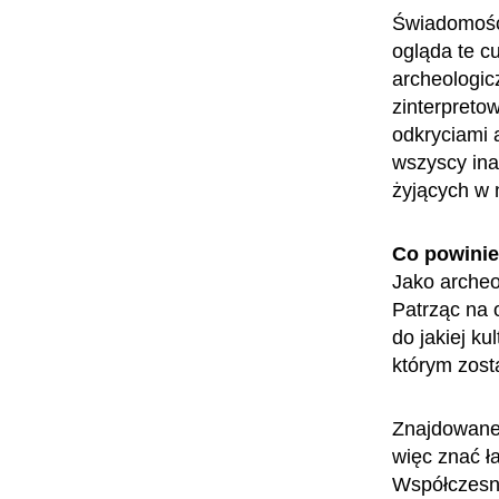
Świadomość,
ogląda te c
archeologic
zinterpreto
odkryciami 
wszyscy ina
żyjących w 
Co powini
Jako archeol
Patrząc na 
do jakiej ku
którym zost
Znajdowane 
więc znać ła
Współczesne