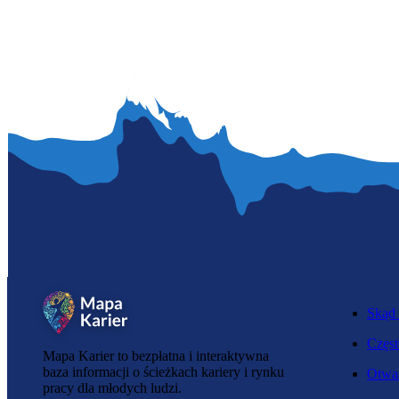
Skąd 
Częst
Mapa Karier to bezpłatna i interaktywna
baza informacji o ścieżkach kariery i rynku
Otwar
pracy dla młodych ludzi.