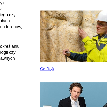
zyk
w
iego czy
ołach
ch terenów,
określaniu
ogii czy
 dawnych
Geofizyk