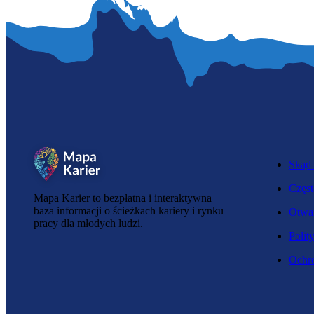
Skąd 
Częst
Mapa Karier to bezpłatna i interaktywna
baza informacji o ścieżkach kariery i rynku
Otwar
pracy dla młodych ludzi.
Polit
Ochro