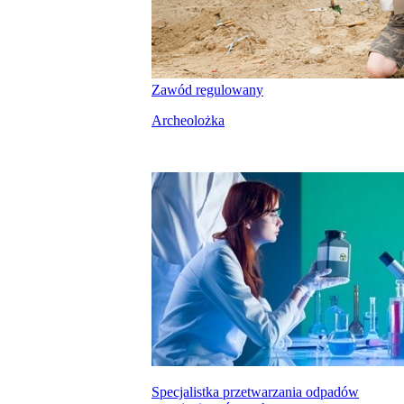
Zawód regulowany
Archeolożka
Specjalistka przetwarzania odpadów