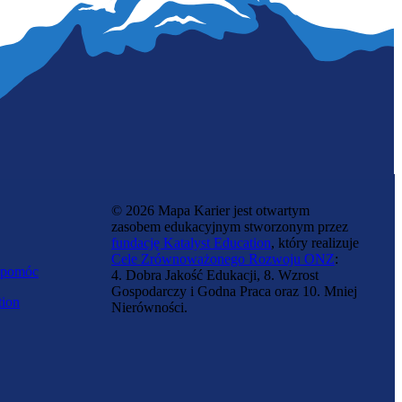
© 2026 Mapa Karier jest otwartym
zasobem edukacyjnym stworzonym przez
fundację Katalyst Education
, który realizuje
Cele Zrównoważonego Rozwoju ONZ
:
 pomóc
4. Dobra Jakość Edukacji, 8. Wzrost
Gospodarczy i Godna Praca oraz 10. Mniej
tion
Nierówności.