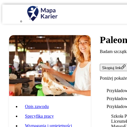
Paleon
Badam szczątki
Skopiuj link
Poniżej pokaże
Przykładow
Przykładow
Opis zawodu
Przykładow
Specyfika pracy
Szkoła 
Liceum
4
Wymagania i umiejętności
Matura
E