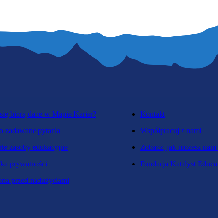
się biorą dane w Mapie Karier?
Kontakt
o zadawane pytania
Współpracuj z nami
te zasoby edukacyjne
Zobacz, jak możesz nam
yka prywatności
Fundacja Katalyst Educa
na przed nadużyciami