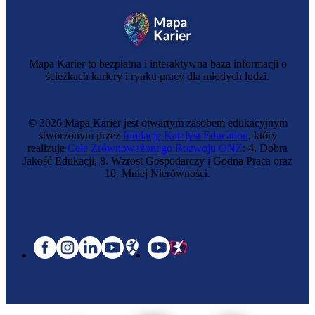
Mapa Karier to bezpłatna i interaktywna baza informacji o
ścieżkach kariery i rynku pracy dla młodych ludzi.
© 2026 Mapa Karier jest otwartym zasobem edukacyjnym
stworzonym przez
fundację Katalyst Education
, który
realizuje
Cele Zrównoważonego Rozwoju ONZ
: 4. Dobra
Jakość Edukacji, 8. Wzrost Gospodarczy i Godna Praca oraz
10. Mniej Nierówności.