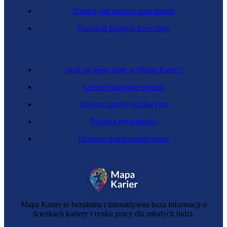
Zobacz, jak możesz nam pomóc
Zawód regulowany
Fundacja Katalyst Education
Ginekolog
Skąd się biorą dane w Mapie Karier?
Często zadawane pytania
Otwarte zasoby edukacyjne
Polityka prywatności
Ochrona przed nadużyciami
Zawód regulowany
Położny
Mapa Karier to bezpłatna i interaktywna baza informacji o
ścieżkach kariery i rynku pracy dla młodych ludzi.