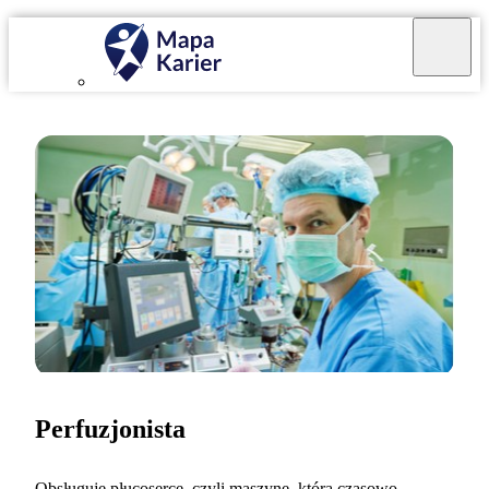
Perfuzjonista
Obsługuję płucoserce, czyli maszynę, która czasowo