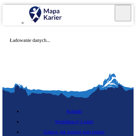
Mapa Karier v 4.0.0
Ładowanie danych...
Kontakt
Współpracuj z nami
Zobacz, jak możesz nam pomóc