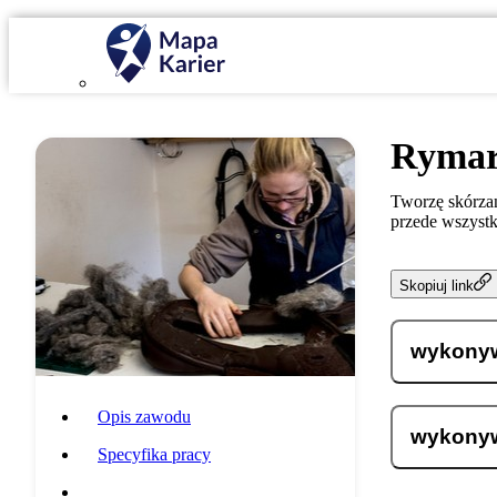
Ryma
Tworzę skórzan
przede wszystk
Skopiuj link
wykonyw
Opis zawodu
wykonyw
Specyfika pracy
Wymagania i umiejętności