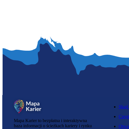
Skąd 
Częst
Mapa Karier to bezpłatna i interaktywna
baza informacji o ścieżkach kariery i rynku
Otwar