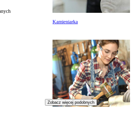
anych
Kamieniarka
Zobacz więcej podobnych
Ludwisarka