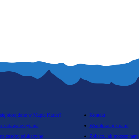
się biorą dane w Mapie Karier?
Kontakt
o zadawane pytania
Współpracuj z nami
te zasoby edukacyjne
Zobacz, jak możesz nam