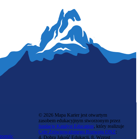
Tartaczniczka
© 2026 Mapa Karier jest otwartym
zasobem edukacyjnym stworzonym przez
fundację Katalyst Education
, który realizuje
Cele Zrównoważonego Rozwoju ONZ
:
 pomóc
4. Dobra Jakość Edukacji, 8. Wzrost