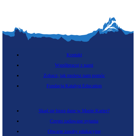
Kontakt
Współpracuj z nami
Zobacz, jak możesz nam pomóc
Fundacja Katalyst Education
Skąd się biorą dane w Mapie Karier?
Często zadawane pytania
Otwarte zasoby edukacyjne