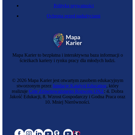
Polityka prywatności
Ochrona przed nadużyciami
Mapa Karier to bezpłatna i interaktywna baza informacji o
ścieżkach kariery i rynku pracy dla młodych ludzi.
© 2026 Mapa Karier jest otwartym zasobem edukacyjnym
stworzonym przez
fundację Katalyst Education
, który
realizuje
Cele Zrównoważonego Rozwoju ONZ
: 4. Dobra
Jakość Edukacji, 8. Wzrost Gospodarczy i Godna Praca oraz
10. Mniej Nierówności.