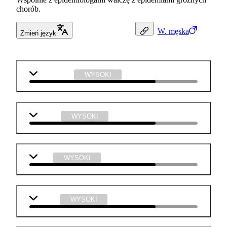
chorób.
W.
męska
Zmień język
matematyka
WYSOKI
biologia
WYSOKI
WOS
WYSOKI
chemia
WYSOKI