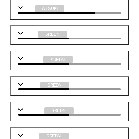
fizyka
WYSOKI
j. polski
ŚREDNI
j. angielski
ŚREDNI
geografia
ŚREDNI
informatyka
ŚREDNI
technika
ŚREDNI