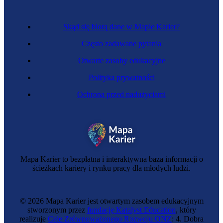
Skąd się biorą dane w Mapie Karier?
Często zadawane pytania
Otwarte zasoby edukacyjne
Polityka prywatności
Ochrona przed nadużyciami
Tłumaczka symultaniczna
Mapa Karier to bezpłatna i interaktywna baza informacji o
ścieżkach kariery i rynku pracy dla młodych ludzi.
© 2026 Mapa Karier jest otwartym zasobem edukacyjnym
stworzonym przez
fundację Katalyst Education
, który
realizuje
Cele Zrównoważonego Rozwoju ONZ
: 4. Dobra