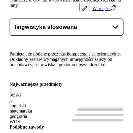
inny.
W.
męska
lingwistyka stosowana
Pamiętaj, że podane przez nas kompetencje są orientacyjne.
Dokładny zestaw wymaganych umiejętności zależy od
pracodawcy, stanowiska i poziomu doświadczenia.
Najważniejsze przedmioty
j.
polski
j.
angielski
matematyka
geografia
WOS
Podobne zawody