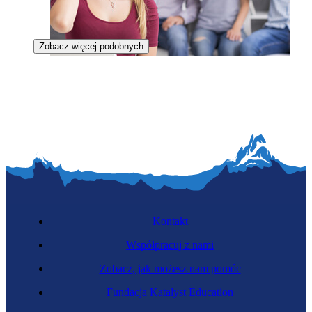
Zobacz więcej podobnych
Tłumaczka Polskiego Języka Migowego
Kontakt
Współpracuj z nami
Zobacz, jak możesz nam pomóc
Dziennikarka
Fundacja Katalyst Education