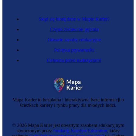
Skąd się biorą dane w Mapie Karier?
Często zadawane pytania
Otwarte zasoby edukacyjne
Polityka prywatności
Ochrona przed nadużyciami
Mapa Karier to bezpłatna i interaktywna baza informacji o
ścieżkach kariery i rynku pracy dla młodych ludzi.
© 2026 Mapa Karier jest otwartym zasobem edukacyjnym
stworzonym przez
fundację Katalyst Education
, który