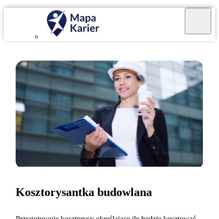
Kosztorysantka budowlana
Przygotowuję kosztorysy określające ile będzie kosztować