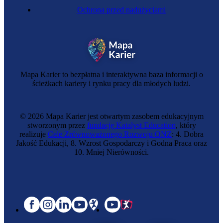
Ochrona przed nadużyciami
Likwidatorka szkód
Mapa Karier to bezpłatna i interaktywna baza informacji o
ścieżkach kariery i rynku pracy dla młodych ludzi.
© 2026 Mapa Karier jest otwartym zasobem edukacyjnym
stworzonym przez
fundację Katalyst Education
, który
realizuje
Cele Zrównoważonego Rozwoju ONZ
: 4. Dobra
Jakość Edukacji, 8. Wzrost Gospodarczy i Godna Praca oraz
10. Mniej Nierówności.
Zawód regulowany
Rzeczoznawczyni majątkowa