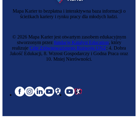
Mapa Karier to bezpłatna i interaktywna baza informacji o
ścieżkach kariery i rynku pracy dla młodych ludzi.
© 2026 Mapa Karier jest otwartym zasobem edukacyjnym
stworzonym przez
fundację Katalyst Education
, który
realizuje
Cele Zrównoważonego Rozwoju ONZ
: 4. Dobra
Jakość Edukacji, 8. Wzrost Gospodarczy i Godna Praca oraz
10. Mniej Nierówności.