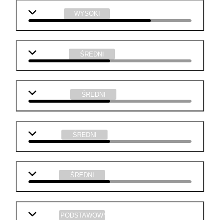
geografia
WYSOKI
j. angielski
ŚREDNI
informatyka
ŚREDNI
plastyka
ŚREDNI
muzyka
ŚREDNI
biologia
PODSTAWOWY