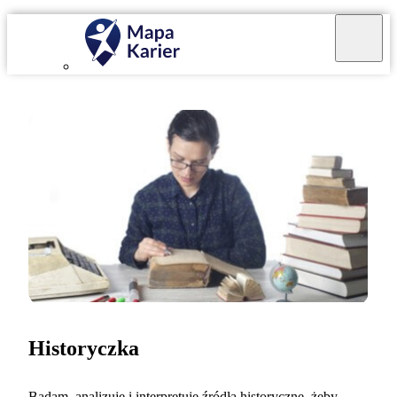
Historyczka
Badam, analizuję i interpretuję źródła historyczne, żeby