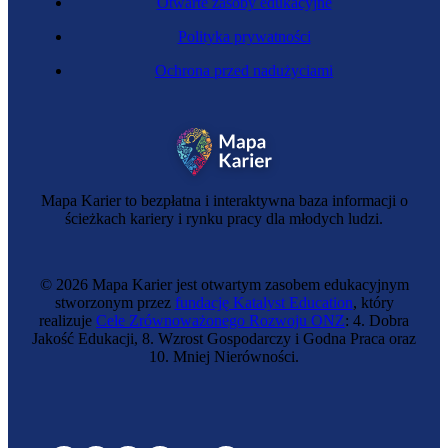
Otwarte zasoby edukacyjne
Polityka prywatności
Ochrona przed nadużyciami
Mapa Karier to bezpłatna i interaktywna baza informacji o
ścieżkach kariery i rynku pracy dla młodych ludzi.
© 2026 Mapa Karier jest otwartym zasobem edukacyjnym
stworzonym przez
fundację Katalyst Education
, który
realizuje
Cele Zrównoważonego Rozwoju ONZ
: 4. Dobra
Jakość Edukacji, 8. Wzrost Gospodarczy i Godna Praca oraz
10. Mniej Nierówności.