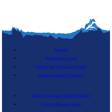
Kontakt
Współpracuj z nami
Zobacz, jak możesz nam pomóc
Fundacja Katalyst Education
Skąd się biorą dane w Mapie Karier?
Często zadawane pytania