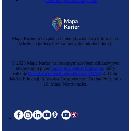
Ochrona przed nadużyciami
Mapa Karier to bezpłatna i interaktywna baza informacji o
ścieżkach kariery i rynku pracy dla młodych ludzi.
© 2026 Mapa Karier jest otwartym zasobem edukacyjnym
stworzonym przez
fundację Katalyst Education
, który
realizuje
Cele Zrównoważonego Rozwoju ONZ
: 4. Dobra
Jakość Edukacji, 8. Wzrost Gospodarczy i Godna Praca oraz
10. Mniej Nierówności.