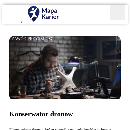
ZAWÓD PRZYSZŁOŚCI
Konserwator dronów
Naprawiam drony, które utraciły np. zdolność zdalnego