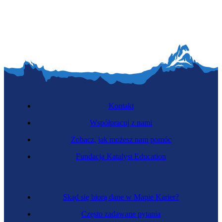
Pokojowy
Kontakt
Współpracuj z nami
Zobacz, jak możesz nam pomóc
Sanitariusz szpitalny
Fundacja Katalyst Education
Skąd się biorą dane w Mapie Karier?
Często zadawane pytania