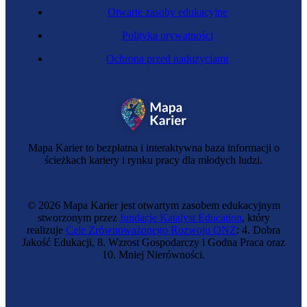
Otwarte zasoby edukacyjne
Polityka prywatności
Ochrona przed nadużyciami
Złota rączka
Mapa Karier to bezpłatna i interaktywna baza informacji o
ścieżkach kariery i rynku pracy dla młodych ludzi.
© 2026 Mapa Karier jest otwartym zasobem edukacyjnym
stworzonym przez
fundację Katalyst Education
, który
realizuje
Cele Zrównoważonego Rozwoju ONZ
: 4. Dobra
Jakość Edukacji, 8. Wzrost Gospodarczy i Godna Praca oraz
10. Mniej Nierówności.