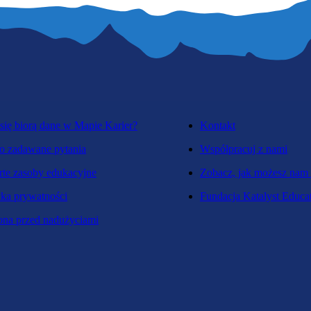
się biorą dane w Mapie Karier?
Kontakt
o zadawane pytania
Współpracuj z nami
te zasoby edukacyjne
Zobacz, jak możesz nam
yka prywatności
Fundacja Katalyst Educa
na przed nadużyciami