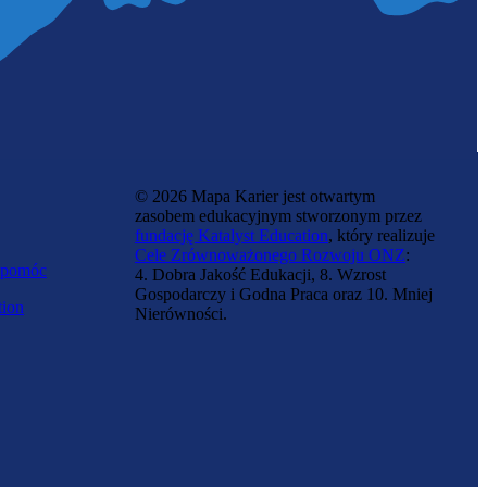
© 2026 Mapa Karier jest otwartym
zasobem edukacyjnym stworzonym przez
fundację Katalyst Education
, który realizuje
Cele Zrównoważonego Rozwoju ONZ
:
 pomóc
4. Dobra Jakość Edukacji, 8. Wzrost
Gospodarczy i Godna Praca oraz 10. Mniej
tion
Nierówności.