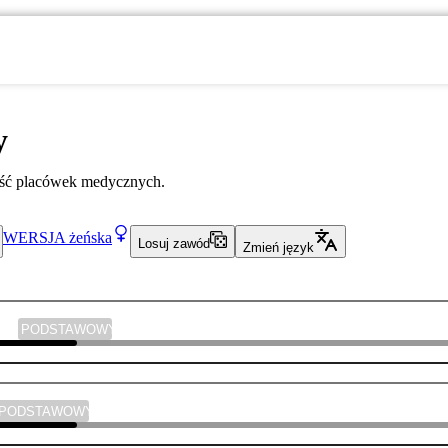
y
ść placówek medycznych.
WERSJA
żeńska
Losuj zawód
Zmień język
yka
PODSTAWOWY
PODSTAWOWY