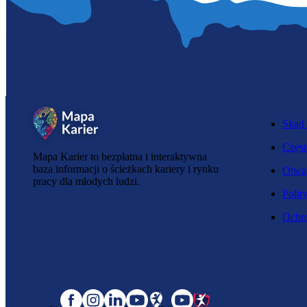
Skąd 
Częst
Mapa Karier to bezpłatna i interaktywna
baza informacji o ścieżkach kariery i rynku
Otwar
pracy dla młodych ludzi.
Polit
Ochro