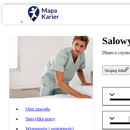
Salow
Dbam o czysto
Skopiuj link
matemat
Opis zawodu
j. polski
Specyfika pracy
Wymagania i umiejętności