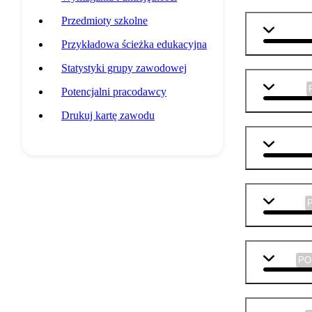
Przedmioty szkolne
j. angiel
Przykładowa ścieżka edukacyjna
Statystyki grupy zawodowej
biologia
Potencjalni pracodawcy
Drukuj kartę zawodu
geografi
historia
WOS
P