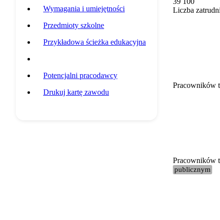
39 100
Wymagania i umiejętności
Liczba zatrudn
Przedmioty szkolne
Przykładowa ścieżka edukacyjna
Statystyki grupy zawodowej
Potencjalni pracodawcy
Pracowników t
Drukuj kartę zawodu
Pracowników te
publicznym