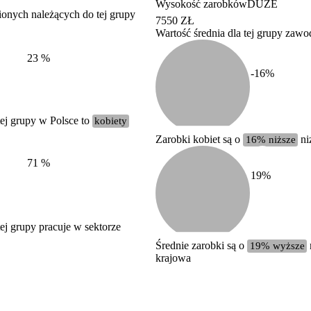
Wysokość zarobków
DUŻE
ionych należących do tej grupy
7550 ZŁ
Wartość średnia dla tej grupy zaw
Struktura wynagrodzeń
według zawodów, 2022
23
%
-16
%
ej grupy w Polsce to
kobiety
Zarobki kobiet są o
16% niższe
ni
71
%
19
%
j grupy pracuje w sektorze
Średnie zarobki są o
19% wyższe
krajowa
Etykieta
Zakres wartości
b. duży
powyżej 200 tysięcy zatrudnionych