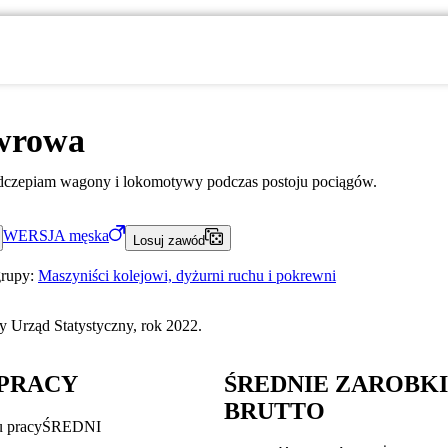
wrowa
dczepiam wagony i lokomotywy podczas postoju pociągów.
WERSJA
męska
Losuj zawód
grupy:
Maszyniści kolejowi, dyżurni ruchu i pokrewni
 Urząd Statystyczny, rok 2022.
PRACY
ŚREDNIE ZAROBK
BRUTTO
u pracy
ŚREDNI