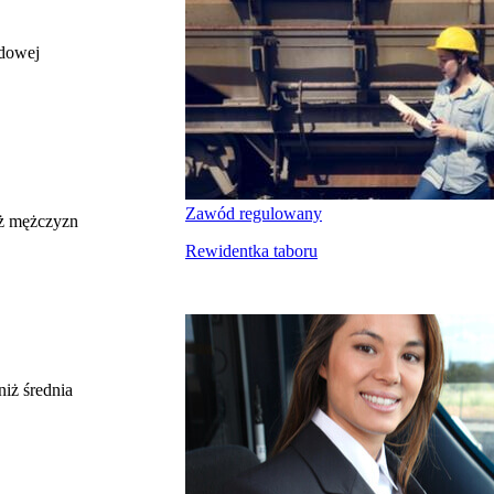
odowej
całkowite wynagrodzenie
miesięczne brutto nie dla tego zawodu, lecz
uśrednione dla wszystkich zawodów z grupy,
do której należy ten zawód według Głównego
Urzędu Statystycznego
Struktura wynagrodzeń
według zawodów, 2022
Zawód regulowany
ż mężczyzn
Rewidentka taboru
Etykieta
Zakres wartości
b. małe
poniżej 4500 zł
małe
4500 zł – 5999 zł
średnie
6000 zł – 7499 zł
duże
7500 zł – 8999 zł
niż średnia
b. duże
9000 zł i więcej