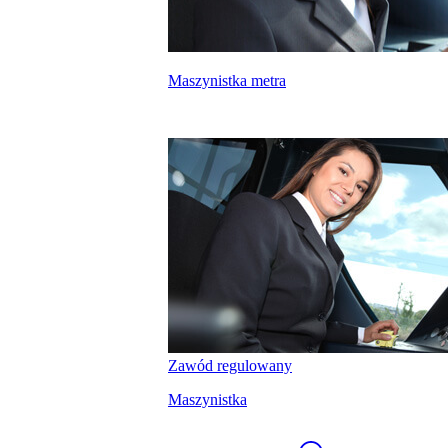
Maszynistka metra
kalkulatora wynagrodzeń
Zawód regulowany
Maszynistka