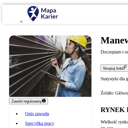
Mane
Doczepiam i o
Skopiuj link
Statystyki dla 
Źródło: Główny
Zawód regulowany
RYNEK 
Opis zawodu
Wielkość rynk
Specyfika pracy