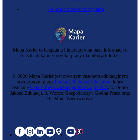
Ochrona przed nadużyciami
Mapa Karier to bezpłatna i interaktywna baza informacji o
ścieżkach kariery i rynku pracy dla młodych ludzi.
© 2026 Mapa Karier jest otwartym zasobem edukacyjnym
stworzonym przez
fundację Katalyst Education
, który
realizuje
Cele Zrównoważonego Rozwoju ONZ
: 4. Dobra
Jakość Edukacji, 8. Wzrost Gospodarczy i Godna Praca oraz
10. Mniej Nierówności.