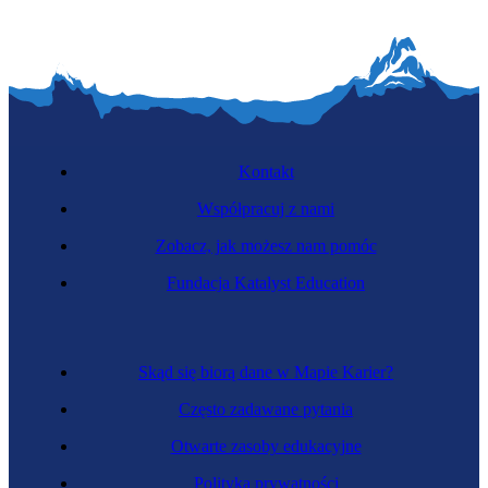
Kontakt
Współpracuj z nami
Zobacz, jak możesz nam pomóc
Fundacja Katalyst Education
Skąd się biorą dane w Mapie Karier?
Często zadawane pytania
Otwarte zasoby edukacyjne
Polityka prywatności