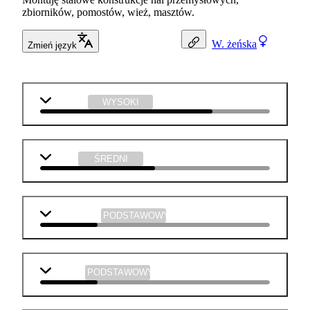
zbiorników, pomostów, wież, masztów.
W.
żeńska
Zmień język
technika
WYSOKI
fizyka
ŚREDNI
matematyka
PODSTAWOWY
j. polski
PODSTAWOWY