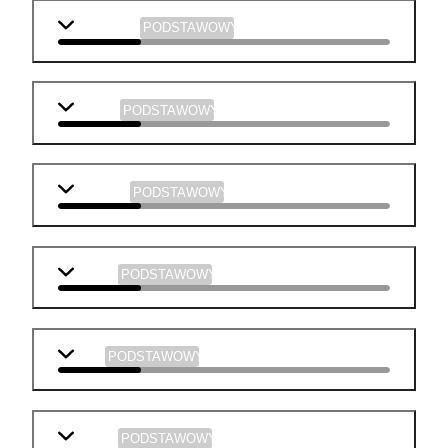
j. angielski
PODSTAWOWY
biologia
PODSTAWOWY
geografia
PODSTAWOWY
historia
PODSTAWOWY
WOS
PODSTAWOWY
chemia
PODSTAWOWY