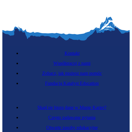
Kontakt
Współpracuj z nami
Zobacz, jak możesz nam pomóc
Fundacja Katalyst Education
Skąd się biorą dane w Mapie Karier?
Często zadawane pytania
Otwarte zasoby edukacyjne