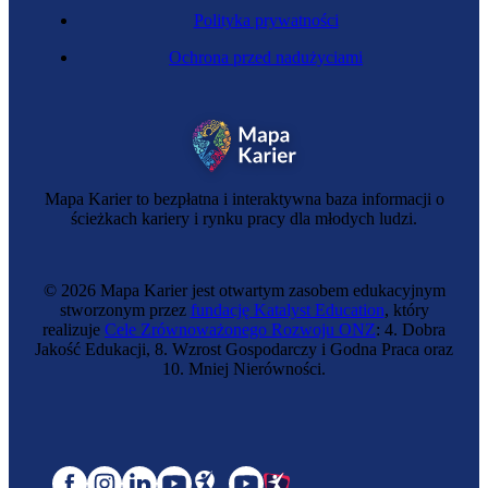
Polityka prywatności
Ochrona przed nadużyciami
Mapa Karier to bezpłatna i interaktywna baza informacji o
ścieżkach kariery i rynku pracy dla młodych ludzi.
© 2026 Mapa Karier jest otwartym zasobem edukacyjnym
stworzonym przez
fundację Katalyst Education
, który
realizuje
Cele Zrównoważonego Rozwoju ONZ
: 4. Dobra
Jakość Edukacji, 8. Wzrost Gospodarczy i Godna Praca oraz
10. Mniej Nierówności.