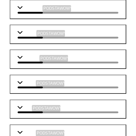
j. angielski
PODSTAWOWY
biologia
PODSTAWOWY
geografia
PODSTAWOWY
historia
PODSTAWOWY
WOS
PODSTAWOWY
chemia
PODSTAWOWY