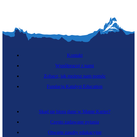
Kontakt
Współpracuj z nami
Zobacz, jak możesz nam pomóc
Fundacja Katalyst Education
Skąd się biorą dane w Mapie Karier?
Często zadawane pytania
Otwarte zasoby edukacyjne