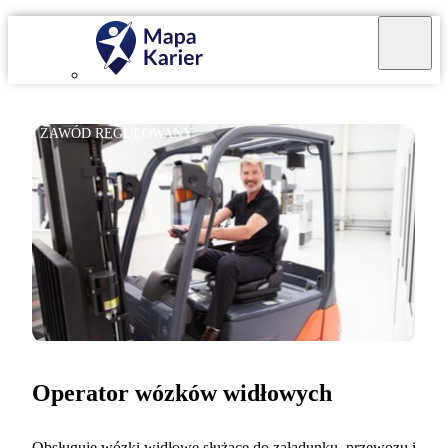
ZAWÓD REGULOWANY
Operator wózków widłowych
Obsługuje wózki widłowe służące do załadunku, przewozu i