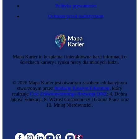
Polityka prywatności
Ochrona przed nadużyciami
Mapa Karier to bezpłatna i interaktywna baza informacji o
ścieżkach kariery i rynku pracy dla młodych ludzi.
© 2026 Mapa Karier jest otwartym zasobem edukacyjnym
stworzonym przez
fundację Katalyst Education
, który
realizuje
Cele Zrównoważonego Rozwoju ONZ
: 4. Dobra
Jakość Edukacji, 8. Wzrost Gospodarczy i Godna Praca oraz
10. Mniej Nierówności.