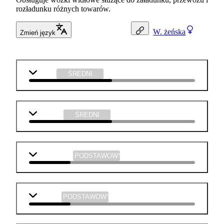
rozładunku różnych towarów.
W.
żeńska
Zmień język
fizyka
ŚREDNI
technika
ŚREDNI
matematyka
PODSTAWOWY
j. polski
PODSTAWOWY