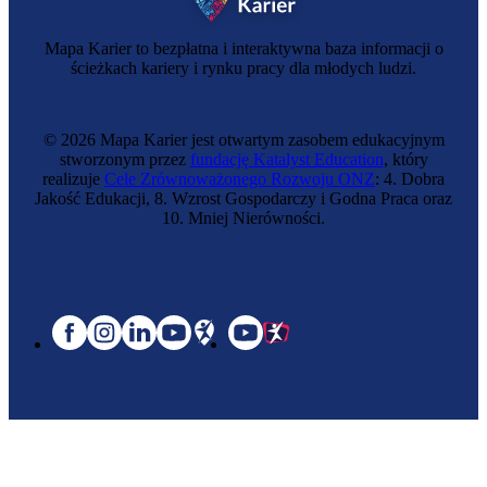
Mapa Karier to bezpłatna i interaktywna baza informacji o
ścieżkach kariery i rynku pracy dla młodych ludzi.
© 2026 Mapa Karier jest otwartym zasobem edukacyjnym
stworzonym przez
fundację Katalyst Education
, który
realizuje
Cele Zrównoważonego Rozwoju ONZ
: 4. Dobra
Jakość Edukacji, 8. Wzrost Gospodarczy i Godna Praca oraz
10. Mniej Nierówności.