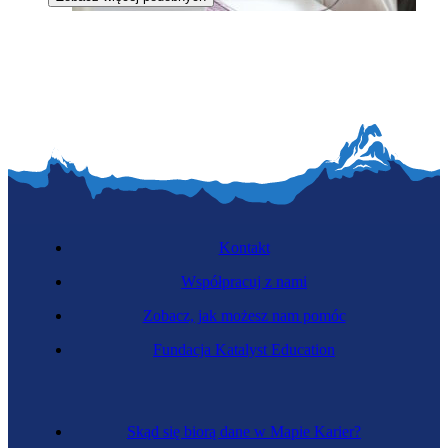
Doradczyni klienta
Kontakt
Współpracuj z nami
Zobacz, jak możesz nam pomóc
Zawód regulowany
Fundacja Katalyst Education
Specjalistka farmacji
Skąd się biorą dane w Mapie Karier?