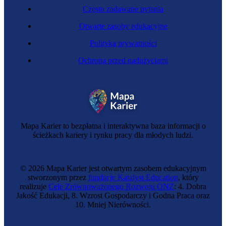
Często zadawane pytania
Otwarte zasoby edukacyjne
Polityka prywatności
Ochrona przed nadużyciami
Zawód regulowany
Farmaceutka
Mapa Karier to bezpłatna i interaktywna baza informacji o
ścieżkach kariery i rynku pracy dla młodych ludzi.
© 2026 Mapa Karier jest otwartym zasobem edukacyjnym
stworzonym przez
fundację Katalyst Education
, który
realizuje
Cele Zrównoważonego Rozwoju ONZ
: 4. Dobra
Jakość Edukacji, 8. Wzrost Gospodarczy i Godna Praca oraz
10. Mniej Nierówności.