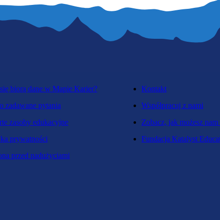
się biorą dane w Mapie Karier?
Kontakt
o zadawane pytania
Współpracuj z nami
te zasoby edukacyjne
Zobacz, jak możesz nam
yka prywatności
Fundacja Katalyst Educa
na przed nadużyciami