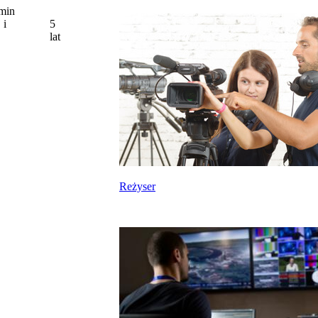
min
 i
5
lat
Reżyser