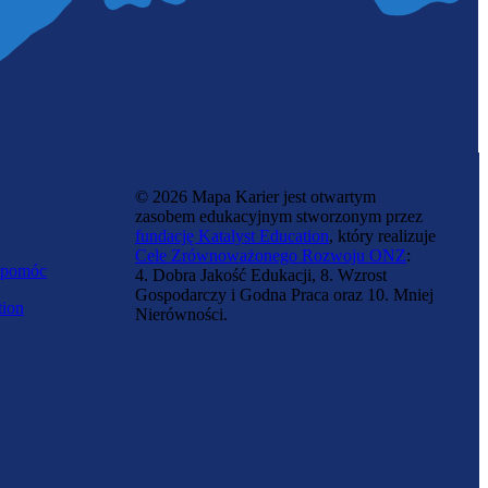
© 2026 Mapa Karier jest otwartym
zasobem edukacyjnym stworzonym przez
fundację Katalyst Education
, który realizuje
Cele Zrównoważonego Rozwoju ONZ
:
 pomóc
4. Dobra Jakość Edukacji, 8. Wzrost
Gospodarczy i Godna Praca oraz 10. Mniej
tion
Nierówności.