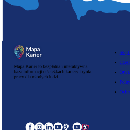
Skąd 
Częst
Mapa Karier to bezpłatna i interaktywna
baza informacji o ścieżkach kariery i rynku
Otwar
pracy dla młodych ludzi.
Polit
Ochro