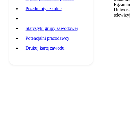
Egzamin 
Przedmioty szkolne
Uniwersy
telewizy
Przykładowa ścieżka edukacyjna
Statystyki grupy zawodowej
Potencjalni pracodawcy
Drukuj kartę zawodu