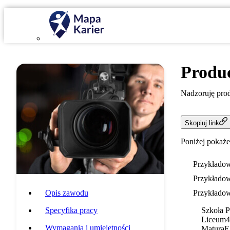
Produ
Nadzoruję prod
Skopiuj link
Poniżej pokaże
Przykładow
Przykładow
Opis zawodu
Przykładow
Specyfika pracy
Szkoła 
Liceum
4
Wymagania i umiejętności
Matura
E