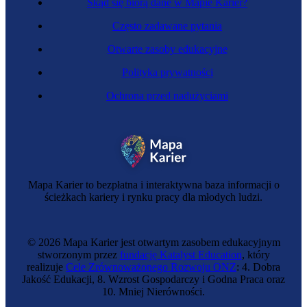
Skąd się biorą dane w Mapie Karier?
Często zadawane pytania
Otwarte zasoby edukacyjne
Polityka prywatności
Ochrona przed nadużyciami
Specjalista budownictwa
Mapa Karier to bezpłatna i interaktywna baza informacji o
ścieżkach kariery i rynku pracy dla młodych ludzi.
© 2026 Mapa Karier jest otwartym zasobem edukacyjnym
stworzonym przez
fundację Katalyst Education
, który
realizuje
Cele Zrównoważonego Rozwoju ONZ
: 4. Dobra
Jakość Edukacji, 8. Wzrost Gospodarczy i Godna Praca oraz
10. Mniej Nierówności.