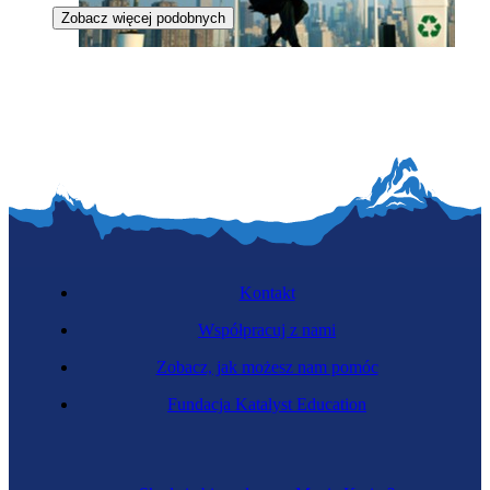
Zobacz więcej podobnych
Zawód przyszłości
Specjalista recyklingu materiałów złożonych
Kontakt
Współpracuj z nami
Zobacz, jak możesz nam pomóc
Fundacja Katalyst Education
Specjalista przetwarzania odpadów
promieniotwórczych