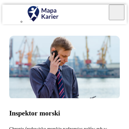
Inspektor morski
Chronię środowisko morskie nadzorując połów ryb w