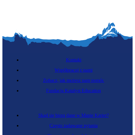
Kontakt
Współpracuj z nami
Zobacz, jak możesz nam pomóc
Fundacja Katalyst Education
Skąd się biorą dane w Mapie Karier?
Często zadawane pytania