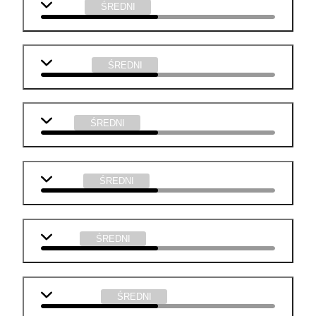
biologia
ŚREDNI
geografia
ŚREDNI
WOS
ŚREDNI
chemia
ŚREDNI
fizyka
ŚREDNI
informatyka
ŚREDNI