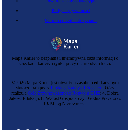
Otwarte zasoby edukacyjne
Polityka prywatności
Ochrona przed nadużyciami
Mapa Karier to bezpłatna i interaktywna baza informacji o
ścieżkach kariery i rynku pracy dla młodych ludzi.
© 2026 Mapa Karier jest otwartym zasobem edukacyjnym
stworzonym przez
fundację Katalyst Education
, który
realizuje
Cele Zrównoważonego Rozwoju ONZ
: 4. Dobra
Jakość Edukacji, 8. Wzrost Gospodarczy i Godna Praca oraz
10. Mniej Nierówności.