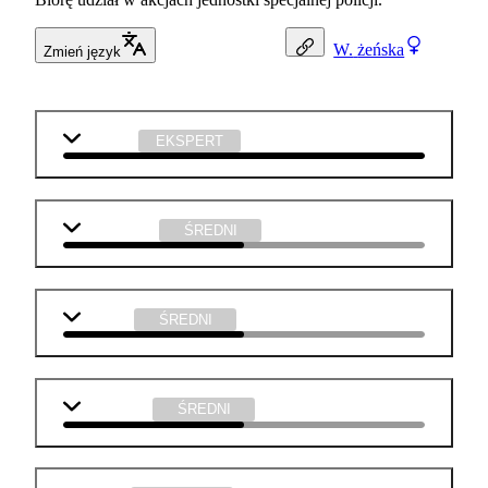
W.
żeńska
Zmień język
technika
EKSPERT
matematyka
ŚREDNI
j. polski
ŚREDNI
j. angielski
ŚREDNI