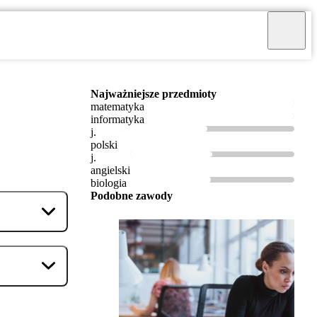
Najważniejsze przedmioty
matematyka
informatyka
j.
polski
j.
angielski
biologia
Podobne zawody