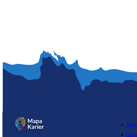
Skąd 
Częst