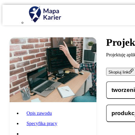
Proje
Projektuję apl
Skopiuj link
tworzeni
produkcj
Opis zawodu
Specyfika pracy
Wymagania i umiejętności