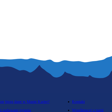
się biorą dane w Mapie Karier?
Kontakt
o zadawane pytania
Współpracuj z nami