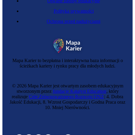
Otwarte zasoby edukacyjne
Polityka prywatności
Ochrona przed nadużyciami
Mapa Karier to bezpłatna i interaktywna baza informacji o
ścieżkach kariery i rynku pracy dla młodych ludzi.
© 2026 Mapa Karier jest otwartym zasobem edukacyjnym
stworzonym przez
fundację Katalyst Education
, który
realizuje
Cele Zrównoważonego Rozwoju ONZ
: 4. Dobra
Jakość Edukacji, 8. Wzrost Gospodarczy i Godna Praca oraz
10. Mniej Nierówności.