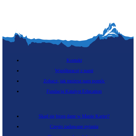
Kontakt
Współpracuj z nami
Zobacz, jak możesz nam pomóc
Fundacja Katalyst Education
Skąd się biorą dane w Mapie Karier?
Często zadawane pytania