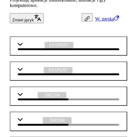
komputerowe.
W.
męska
Zmień język
matematyka
EKSPERT
informatyka
EKSPERT
j. polski
ŚREDNI
j. angielski
ŚREDNI