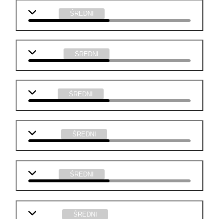
biologia
ŚREDNI
geografia
ŚREDNI
historia
ŚREDNI
plastyka
ŚREDNI
muzyka
ŚREDNI
technika
ŚREDNI