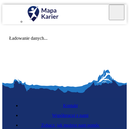
Mapa Karier v 4.0.0
Ładowanie danych...
Kontakt
Współpracuj z nami
Zobacz, jak możesz nam pomóc