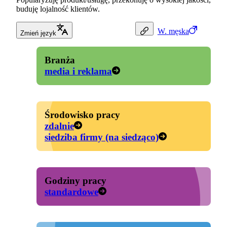
buduję lojalność klientów.
W.
męska
Zmień język
Branża
media i reklama
Środowisko pracy
zdalnie
siedziba firmy (na siedząco)
Godziny pracy
standardowe