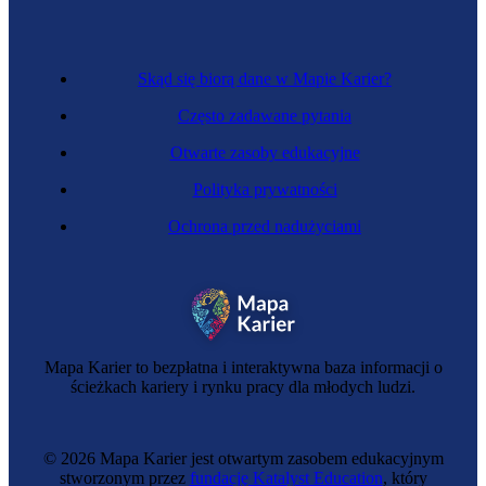
Skąd się biorą dane w Mapie Karier?
Często zadawane pytania
Otwarte zasoby edukacyjne
Polityka prywatności
Ochrona przed nadużyciami
Specjalistka marketingu cyfrowego
Mapa Karier to bezpłatna i interaktywna baza informacji o
ścieżkach kariery i rynku pracy dla młodych ludzi.
© 2026 Mapa Karier jest otwartym zasobem edukacyjnym
stworzonym przez
fundację Katalyst Education
, który