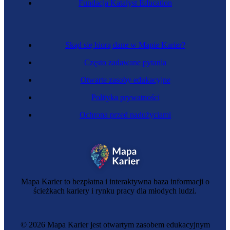
Fundacja Katalyst Education
Konserwatorka systemów inteligentnych
Skąd się biorą dane w Mapie Karier?
Często zadawane pytania
Otwarte zasoby edukacyjne
Polityka prywatności
Ochrona przed nadużyciami
Elektroniczka
Mapa Karier to bezpłatna i interaktywna baza informacji o
ścieżkach kariery i rynku pracy dla młodych ludzi.
© 2026 Mapa Karier jest otwartym zasobem edukacyjnym